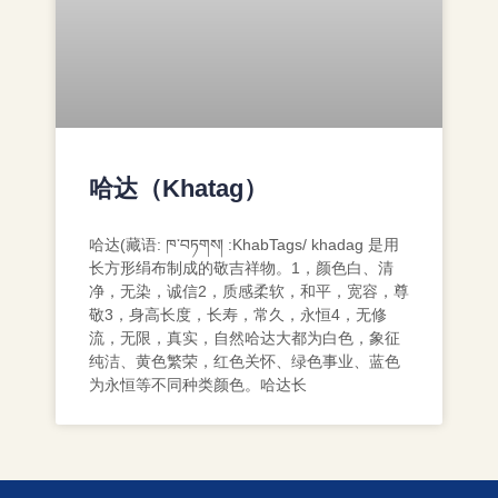
哈达（Khatag）
哈达(藏语: ཁ་བཏགས། :KhabTags/ khadag 是用
长方形绢布制成的敬吉祥物。1，颜色白、清
净，无染，诚信2，质感柔软，和平，宽容，尊
敬3，身高长度，长寿，常久，永恒4，无修
流，无限，真实，自然哈达大都为白色，象征
纯洁、黄色繁荣，红色关怀、绿色事业、蓝色
为永恒等不同种类颜色。哈达长