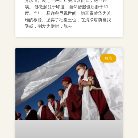
分珍惜。就连一块红布头加以供奉，绝不亵
渎。 佛教起源于印度，自然僧服也起源于印
度。当年，释迦牟尼视世间一切富贵荣华为苦
难的根源。抛弃了社稷王位，在清净塔前自我
受戒，削发为僧时，脱去
服饰