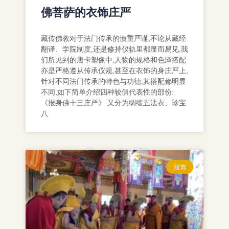
佛菩萨的衣饰庄严
藏传佛教对于法门传承的慎重严谨,不论从藏经
翻译、学院制度,还是修持仪轨里都显而易见,我
们所见到的唐卡塑像中,人物的规格和色泽搭配
亦是严格遵从传承仪规,甚至在衣饰的身庄严上,
针对不同法门传承的特色与功德,其搭配都明显
不同,如下简单介绍四种较俱代表性的部份:
《报身佛十三庄严》 又分为绸缎五法衣、珍宝
八
服饰