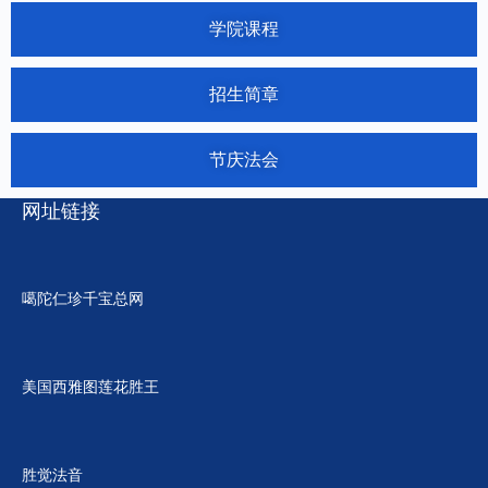
学院课程
招生简章
节庆法会
网址链接
噶陀仁珍千宝总网
美国西雅图莲花胜王
胜觉法音