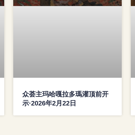
众荟主玛哈嘎拉多瑪灌顶前开
示·2026年2月22日