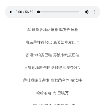
嗡 班杂萨埵萨嘛雅 嘛努巴拉雅
班杂萨埵得努巴 底叉知卓麦巴哇
苏埵卡约麦巴哇 苏波卡约麦巴哇
阿努惹埵麦巴哇 萨哇悉地麦杂雅叉
萨哇嘎嘛苏杂麦 资档悉利养 咕汝吽
哈哈哈哈 ⽕ 巴嘎万