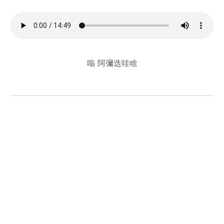
嗡 阿彌迭哇啥