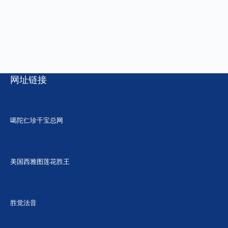
网址链接
噶陀仁珍千宝总网
美国西雅图莲花胜王
胜觉法音