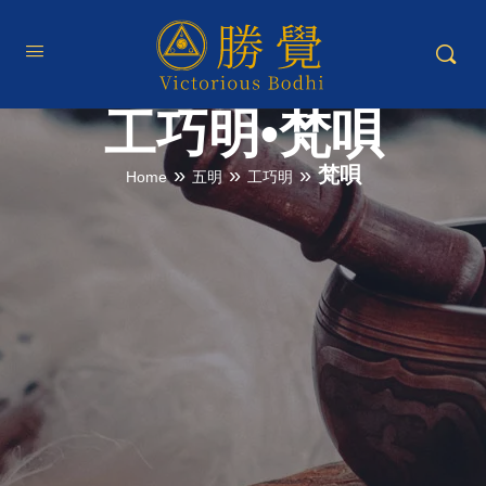
工巧明•梵唄
»
»
»
梵唄
Home
五明
工巧明