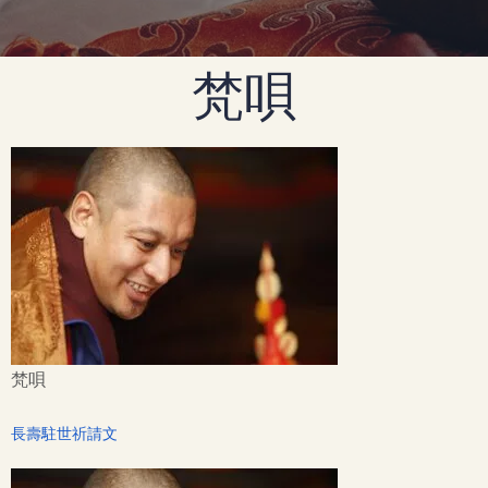
梵唄
梵唄
長壽駐世祈請文