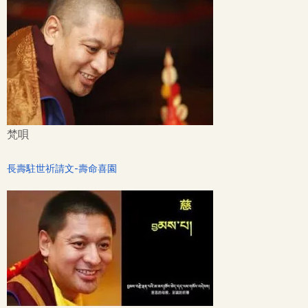
梵唄
長壽駐世祈請文-壽命喜園