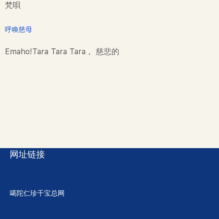
梵唄
呼喚慈母
Emaho!Tara Tara Tara， 慈悲的
网址链接
噶陀仁珍千宝总网